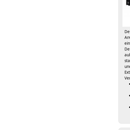
De
A
ei
D
au
st
un
Ex
Ve