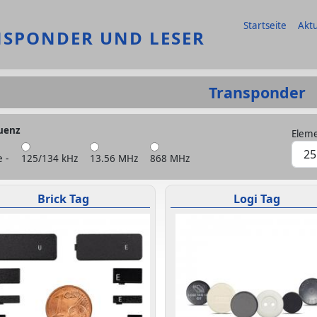
Hauptmenu DE
Startseite
Aktu
NSPONDER UND LESER
Transponder
uenz
Eleme
e -
125/134 kHz
13.56 MHz
868 MHz
Brick Tag
Logi Tag