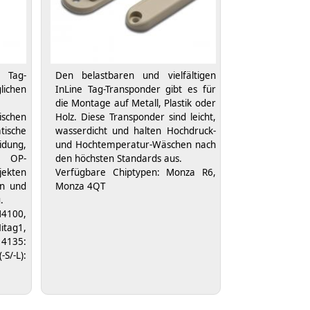
 Tag-
Den belastbaren und vielfältigen
chen
InLine Tag-Transponder gibt es für
die Montage auf Metall, Plastik oder
schen
Holz. Diese Transponder sind leicht,
ische
wasserdicht und halten Hochdruck-
dung,
und Hochtemperatur-Wäschen nach
 OP-
den höchsten Standards aus.
ekten
Verfügbare Chiptypen: Monza R6,
en und
Monza 4QT
.
4100,
tag1,
 4135:
S/-L):