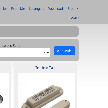
elles
Produkte
Lösungen
Downloads
Über
Login
nte pro Seite
InLine Tag