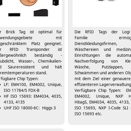
r Brick Tag ist optimal für
Die RFID Tags der Logi
nwendungsgebiete mit
Familie ermögli
ngeschränktem Platz geeignet.
Dienstkleidungsfirmen,
er RFID Transponder ist
Wäschereien und medizini
ßergewöhnlich beständig -
Einrichtungen die automat
aubdicht, Wasser-, Chemikalien-
Nachverfolgung von Klei
d Säureresistent und hält
Wäsche, Putzlappen,
tremtemperaturen stand.
Schwämmen und anderen Obj
rfügbare Chip Typen:
mit dem Ziel einer genauer
LF: EM4100, EM4002, Unique,
effizienteren Lagerverwaltung
ISO 11784/5 FDX-B
Verfügbare Chip Typen: EM
HF
ISO 15693
: EM4034, 4035,
EM4002, Unique, NXP Hi
4133, 4135
HitagS, EM4034, 4035, 4133,
UHF ISO 18000-6C: Higgs 3
ISO 15693, NXP I-Code SLI (-
ISO 15693 etc.