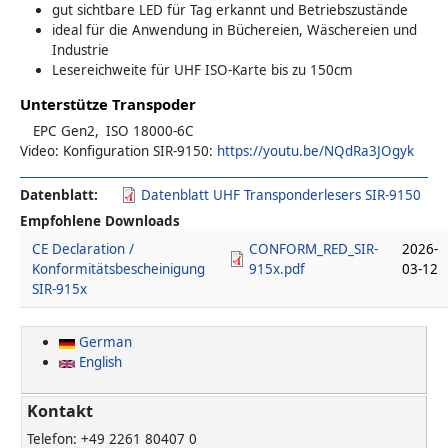
gut sichtbare LED für Tag erkannt und Betriebszustände
ideal für die Anwendung in Büchereien, Wäschereien und
In­dus­t­rie
Lesereichweite für UHF ISO-Karte bis zu 150cm
Unterstütze Transpoder
EPC Gen2
ISO 18000-6C
Video: Konfiguration SIR-9150:
https://youtu.be/NQdRa3JOgyk
Datenblatt
Datenblatt UHF Transponderlesers SIR-9150
Empfohlene Downloads
CE Declaration /
CONFORM_RED_SIR-
2026-
Konformitätsbescheinigung
915x.pdf
03-12
SIR-915x
German
English
Kontakt
Telefon: +49 2261 80407 0