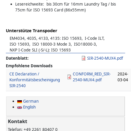
Lesereichweite: bis 30cm für 16mm Laundry Tag / bis
75cm für ISO 15693 Card (86x55mm)
Unterstütze Transpoder
EM4034, 4035, 4133, 4135: ISO 15693
I-Code ILT
ISO 15693
ISO 18000-3 Mode 3
ISO18000-3
NXP I-Code SLI (-S/-L): ISO 15693
Datenblatt
SIR-2540-MUX4.pdf
Empfohlene Downloads
CE Declaration /
CONFORM_RED_SIR-
2024-
Konformitätsbescheinigung
2540-MUX4.pdf
03-04
SIR-2540
German
English
Kontakt
Telefon: +49 2261 80407 0