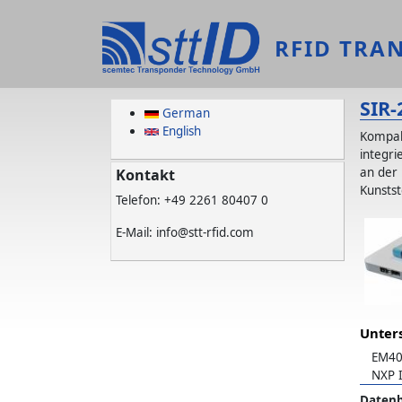
Direkt zum Inhalt
RFID TRA
SIR-
German
English
Kompak
integr
an der 
Kontakt
Kunstst
Telefon: +49 2261 80407 0
E-Mail: info@stt-rfid.com
Unter
EM40
NXP I
Datenb