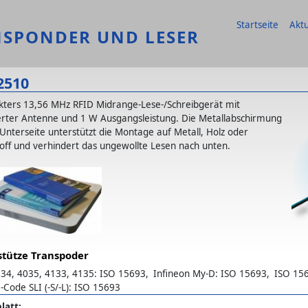
Hauptmenu DE
Startseite
Aktu
NSPONDER UND LESER
2510
ters 13,56 MHz RFID Midrange-Lese-/Schreibgerät mit
ierter Antenne und 1 W Ausgangsleistung. Die Metallabschirmung
Unterseite unterstützt die Montage auf Metall, Holz oder
off und verhindert das ungewollte Lesen nach unten.
stütze Transpoder
34, 4035, 4133, 4135: ISO 15693
Infineon My-D: ISO 15693
ISO 15
-Code SLI (-S/-L): ISO 15693
latt