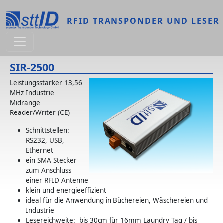
Direkt zum Inhalt
RFID TRANSPONDER UND LESER
SIR-2500
Leistungsstarker 13,56
MHz Industrie
Midrange
Reader/Writer (CE)
Schnittstellen:
RS232, USB,
Ethernet
ein SMA Stecker
zum Anschluss
einer RFID Antenne
klein und ener­gie­ef­fi­zi­ent
ideal für die Anwendung in Büchereien, Wäschereien und
In­dus­t­rie
Lesereichweite: bis 30cm für 16mm Laundry Tag / bis