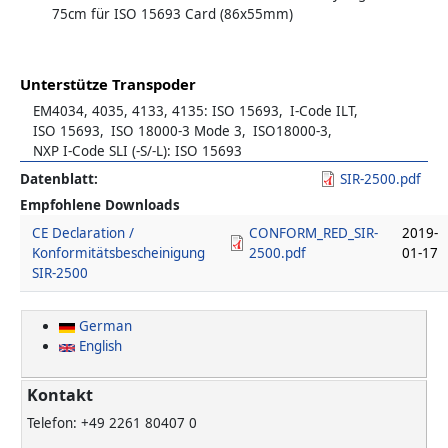
75cm für ISO 15693 Card (86x55mm)
Unterstütze Transpoder
EM4034, 4035, 4133, 4135: ISO 15693
I-Code ILT
ISO 15693
ISO 18000-3 Mode 3
ISO18000-3
NXP I-Code SLI (-S/-L): ISO 15693
Datenblatt
SIR-2500.pdf
Empfohlene Downloads
CE Declaration /
CONFORM_RED_SIR-
2019-
Konformitätsbescheinigung
2500.pdf
01-17
SIR-2500
German
English
Kontakt
Telefon: +49 2261 80407 0